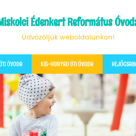
Miskolci Édenkert Református Óvod
Üdvözöljük weboldalunkon!
ÚTI ÓVODA
KIS-HUNYAD ÚTI ÓVODA
HEJŐCSAB