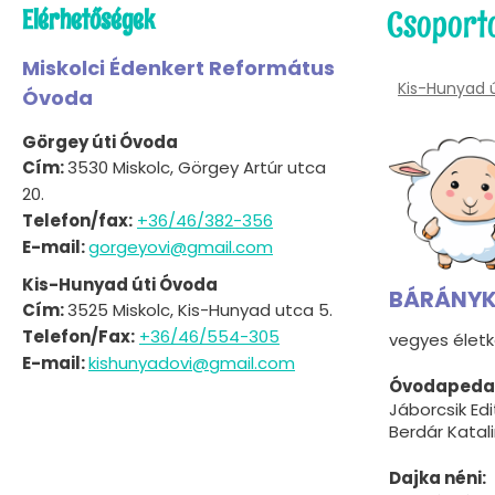
Elérhetőségek
Csoport
Miskolci Édenkert Református
Kis-Hunyad 
Óvoda
Görgey úti Óvoda
Cím:
3530 Miskolc, Görgey Artúr utca
20.
Telefon/fax:
+36/46/382-356
E-mail:
gorgeyovi@gmail.com
Kis-Hunyad úti Óvoda
BÁRÁNYK
Cím:
3525 Miskolc, Kis-Hunyad utca 5.
Telefon/Fax:
+36/46/554-305
vegyes életk
E-mail:
kishunyadovi@gmail.com
Óvodapeda
Jáborcsik Edi
Berdár Katal
Dajka néni: