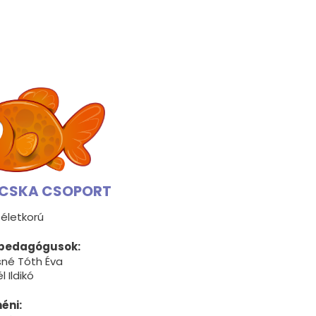
CSKA CSOPORT
életkorú
pedagógusok:
né Tóth Éva
l Ildikó
éni: