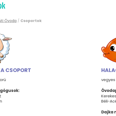
ok
úti Óvoda
/
Csoportok
A CSOPORT
HALA
orú
vegyes 
gógusok:
Óvoda
t
Kerekes
in
Béli-Acé
Dajka n